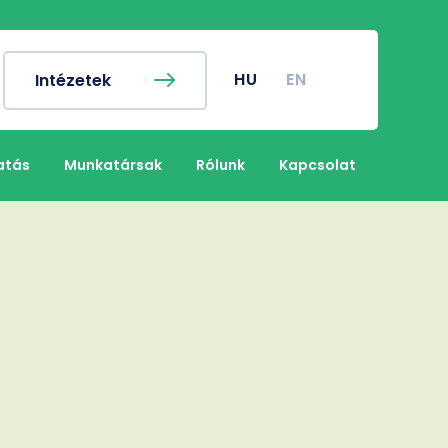
ykereső
Campus térkép
EN
nyi naptár
Koronavírus
HU
EN
Intézetek
nyi Hivatal
Klinikai Központ
nyos Diákkör
Gazdasági Referatúra
atás
Munkatársak
Rólunk
Kapcsolat