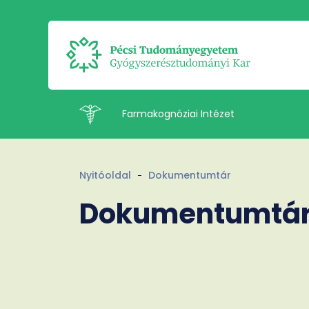
Farmakognóziai Intézet
Intézetek
Nyitóoldal
Dokumentumtár
Dokumentumtá
Oktatás
Kutatás
Munkatársak
Rólunk
Kapcsolat