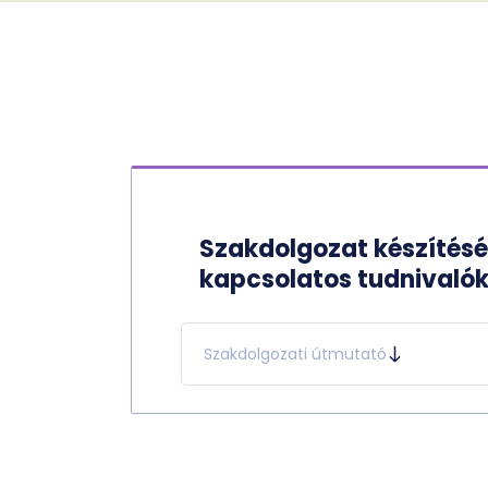
Szakdolgozat készítésé
kapcsolatos tudnivaló
Szakdolgozati útmutató