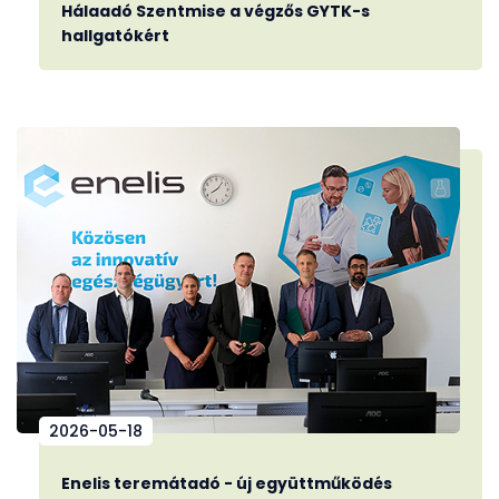
Hálaadó Szentmise a végzős GYTK-s
hallgatókért
2026-05-18
Enelis teremátadó - új együttműködés