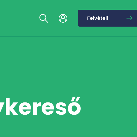
Felvételi
ykereső