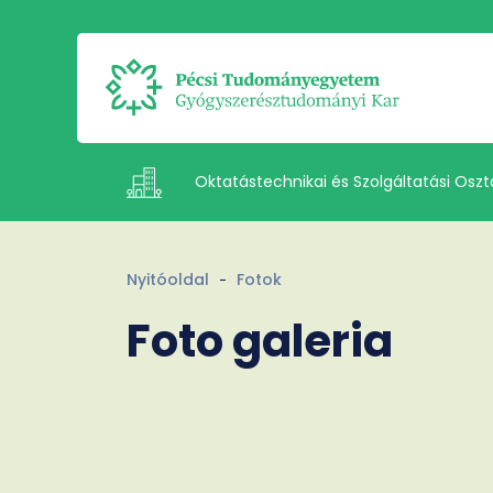
Oktatástechnikai és Szolgáltatási Oszt
Intézetek
Nyitóoldal
Fotok
Foto galeria
Dokumentumok
Munkatársak
Rólunk
Kapcsolat