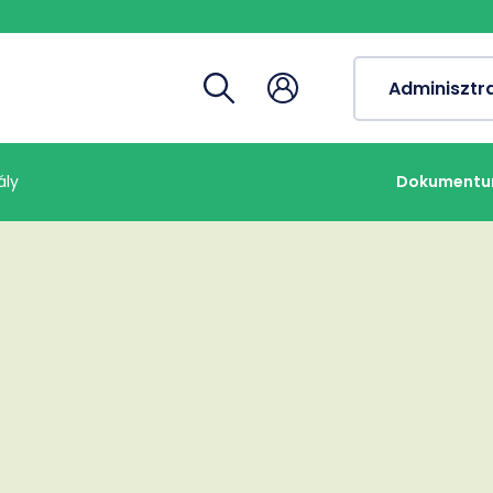
Tantárg
Tanulmá
Adminisztr
Tanulmá
Tudomá
ály
Dokument