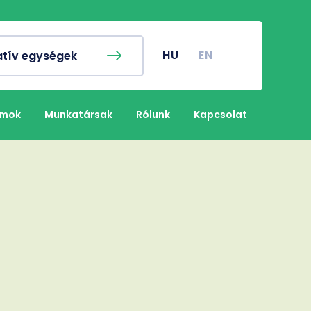
ykereső
Campus térkép
nyi naptár
Koronavírus
HU
EN
atív egységek
nyi Hivatal
Klinikai Központ
nyos Diákkör
Gazdasági Referatúra
umok
Munkatársak
Rólunk
Kapcsolat