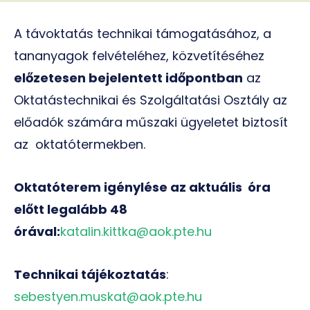
A távoktatás technikai támogatásához, a
tananyagok felvételéhez, közvetítéséhez
előzetesen bejelentett időpontban
az
Oktatástechnikai és Szolgáltatási Osztály az
előadók számára műszaki ügyeletet biztosít
az oktatótermekben.
Oktatóterem igénylése az aktuális óra
előtt legalább 48
órával:
katalin.kittka@aok.pte.hu
Technikai tájékoztatás
:
sebestyen.muskat@aok.pte.hu