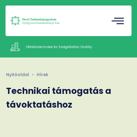
Tudományos Diákkör
Gazdasági Referatúra
Oktatástechnikai és Szolgáltatási Osztály
Intézetek
Nyitóoldal
Hírek
Dokumentumok
Munkatársak
Technikai támogatás a
Rólunk
távoktatáshoz
Kapcsolat
HU
EN
Nyelv