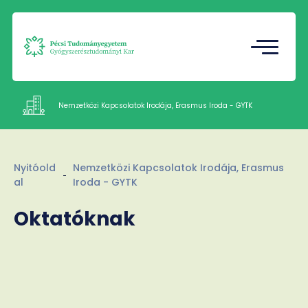
Tudományos Diákkör
Gazdasági Referatúra
Nemzetközi Kapcsolatok Irodája, Erasmus Iroda - GYTK
Intézetek
Nyitóold
Nemzetközi Kapcsolatok Irodája, Erasmus
Munkatársak
al
Iroda - GYTK
Rólunk
Oktatóknak
Kapcsolat
HU
EN
Nyelv