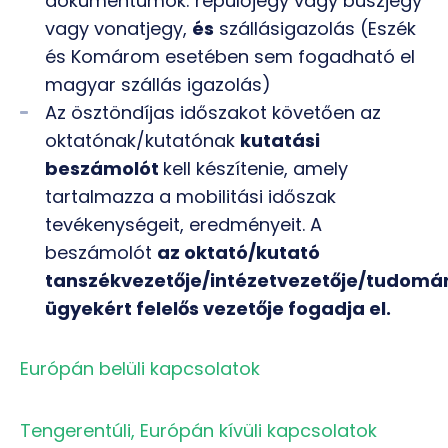
dokumentumok: repülőjegy vagy buszjegy
vagy vonatjegy,
és
szállásigazolás (Eszék
és Komárom esetében sem fogadható el
magyar szállás igazolás)
Az ösztöndíjas időszakot követően az
oktatónak/kutatónak
kutatási
beszámolót
kell készítenie, amely
tartalmazza a mobilitási időszak
tevékenységeit, eredményeit. A
beszámolót
az oktató/kutató
tanszékvezetője/intézetvezetője/tudomá
ügyekért felelős vezetője fogadja el.
Európán belüli kapcsolatok
Tengerentúli, Európán kívüli kapcsolatok