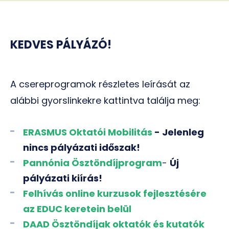
KEDVES PÁLYÁZÓ!
A csereprogramok részletes leírását az
alábbi gyorslinkekre kattintva találja meg:
ERASMUS Oktatói Mobilitás
- Jelenleg
nincs pályázati időszak!
Pannónia Ösztöndíjprogram
-
Új
pályázati kiírás!
Felhívás online kurzusok fejlesztésére
az EDUC keretein belül
DAAD Ösztöndíjak oktatók és kutatók