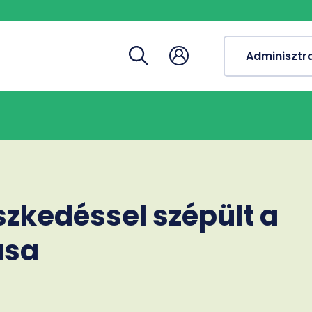
Tantárg
Tanulmá
Adminisztr
Tanulmá
Tudomá
szkedéssel szépült a
usa