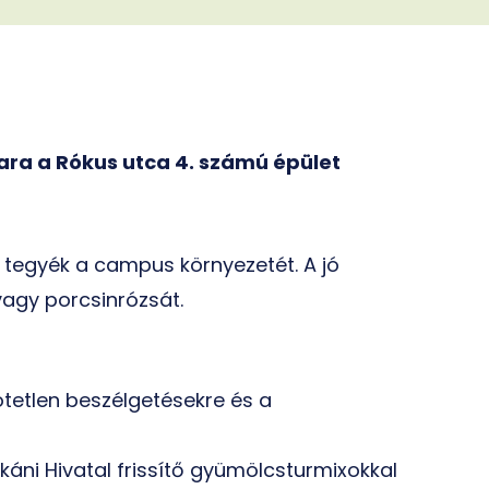
ra a Rókus utca 4. számú épület
tegyék a campus környezetét. A jó
vagy porcsinrózsát.
tetlen beszélgetésekre és a
áni Hivatal frissítő gyümölcsturmixokkal