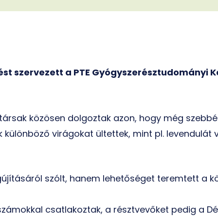
ést szervezett a PTE Gyógyszerésztudományi Ka
társak közösen dolgoztak azon, hogy még szebbé 
 különböző virágokat ültettek, mint pl. levendulát 
tásáról szólt, hanem lehetőséget teremtett a kö
zámokkal csatlakoztak, a résztvevőket pedig a Dék