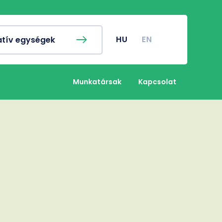
ykereső
Campus térkép
EN
nyi naptár
Koronavírus
HU
EN
atív egységek
nyi Hivatal
Klinikai Központ
nyos Diákkör
Gazdasági Referatúra
Munkatársak
Kapcsolat