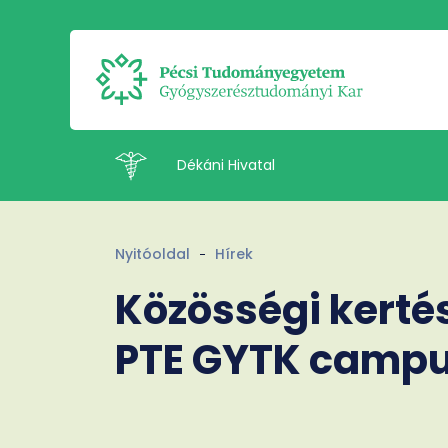
Dékáni Hivatal
Intézetek
Nyitóoldal
Hírek
Közösségi kerté
Munkatársak
Kapcsolat
PTE GYTK camp