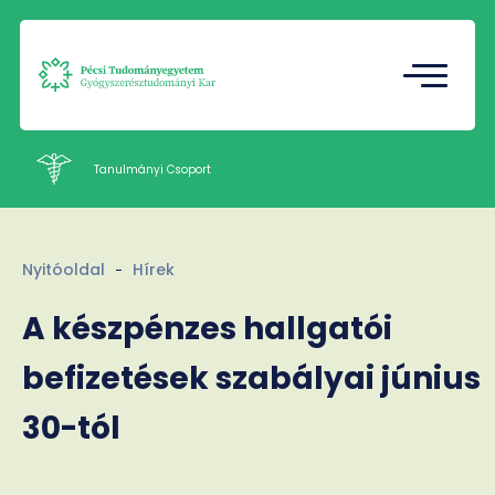
Tudományos Diákkör
Gazdasági Referatúra
Tanulmányi Csoport
Intézetek
Nyitóoldal
Hírek
Munkatársak
Kapcsolat
A készpénzes hallgatói
befizetések szabályai június
HU
EN
Nyelv
30-tól