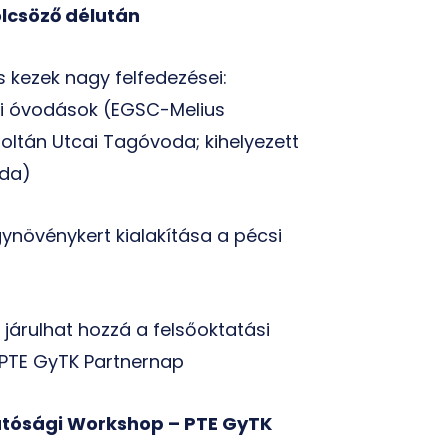
ölcsöző délután
is kezek nagy felfedezései:
i óvodások (EGSC-Melius
ltán Utcai Tagóvoda; kihelyezett
oda)
ógynövénykert kialakítása a pécsi
 járulhat hozzá a felsőoktatási
 PTE GyTK Partnernap
hatósági Workshop – PTE GyTK