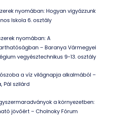
szerek nyomában: Hogyan vigyázzunk
nos Iskola 6. osztály
zerek nyomában: A
tarthatóságban – Baranya Vármegyei
légium vegyésztechnikus 9-13. osztály
lószoba a víz világnapja alkalmából –
, Pál szilárd
gyszermaradványok a környezetben:
ható jövőért – Cholnoky Fórum