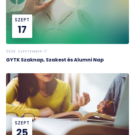
SZEPT
17
2026. SZEPTEMBER 17.
GYTK Szaknap, Szakest és Alumni Nap
SZEPT
25