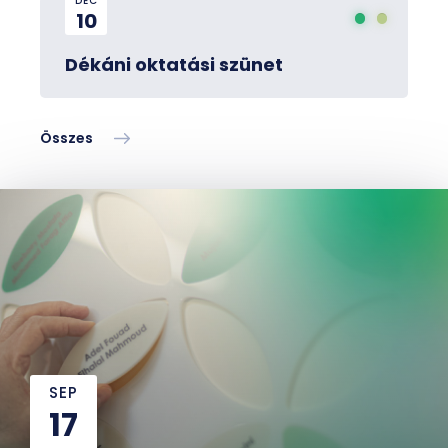
DEC
10
Dékáni oktatási szünet
Összes
SEP
17