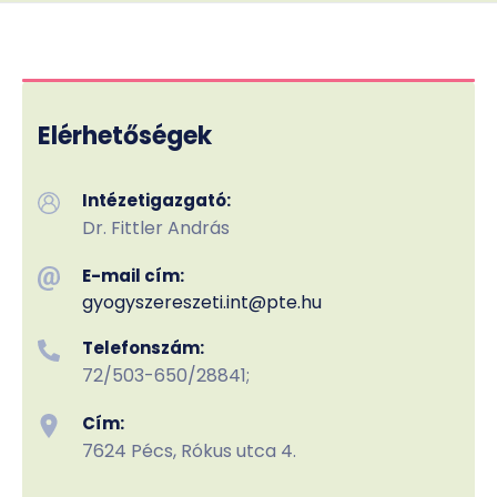
Elérhetőségek
Intézetigazgató:
Dr. Fittler András
E-mail cím:
gyogyszereszeti.int
@pte.hu
Telefonszám:
72/503-650/28841;
Cím:
7624 Pécs, Rókus utca 4.