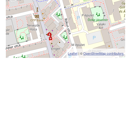
Leaflet
| ©
OpenStreetMap contributors