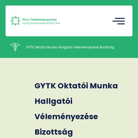
Tudományos Diákkör
Gazdasági Referatúra
GYTK Oktatói Munka Hallgatói Véleményezése Bizottság
Intézetek
GYTK Oktatói Munka
HU
EN
Nyelv
Hallgatói
Véleményezése
Bizottság