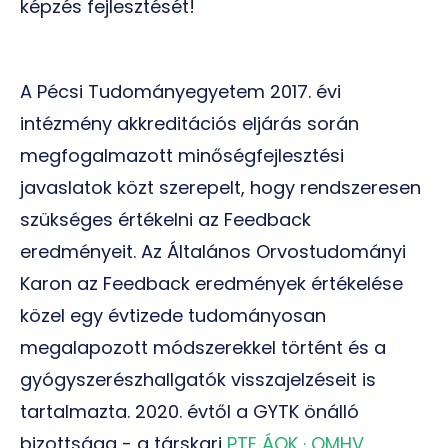
képzés fejlesztését!
A Pécsi Tudományegyetem 2017. évi
intézmény akkreditációs eljárás során
megfogalmazott minőségfejlesztési
javaslatok közt szerepelt, hogy rendszeresen
szükséges értékelni az
Feedback
eredményeit. Az Általános Orvostudományi
Karon az
Feedback
eredmények értékelése
közel egy évtizede tudományosan
megalapozott módszerekkel történt és a
gyógyszerészhallgatók visszajelzéseit is
tartalmazta. 2020. évtől a GYTK önálló
bizottsága - a társkari
PTE ÁOK · OMHV