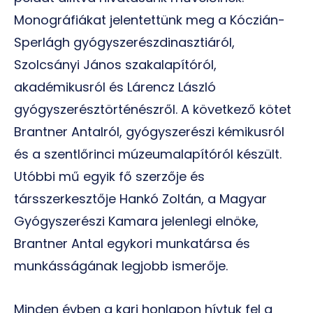
Monográfiákat jelentettünk meg a Kóczián-
Sperlágh gyógyszerészdinasztiáról,
Szolcsányi János szakalapítóról,
akadémikusról és Lárencz László
gyógyszerésztörténészről. A következő kötet
Brantner Antalról, gyógyszerészi kémikusról
és a szentlőrinci múzeumalapítóról készült.
Utóbbi mű egyik fő szerzője és
társszerkesztője Hankó Zoltán, a Magyar
Gyógyszerészi Kamara jelenlegi elnöke,
Brantner Antal egykori munkatársa és
munkásságának legjobb ismerője.
Minden évben a kari honlapon hívtuk fel a