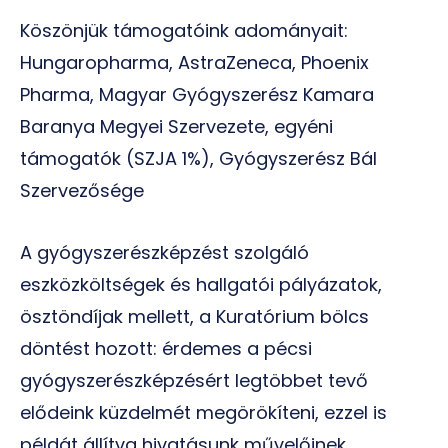
Köszönjük támogatóink adományait:
Hungaropharma, AstraZeneca, Phoenix
Pharma, Magyar Gyógyszerész Kamara
Baranya Megyei Szervezete, egyéni
támogatók (SZJA 1%), Gyógyszerész Bál
Szervezősége
A gyógyszerészképzést szolgáló
eszközköltségek és hallgatói pályázatok,
ösztöndíjak mellett, a Kuratórium bölcs
döntést hozott: érdemes a pécsi
gyógyszerészképzésért legtöbbet tevő
elődeink küzdelmét megörökíteni, ezzel is
példát állítva hivatásunk művelőinek.