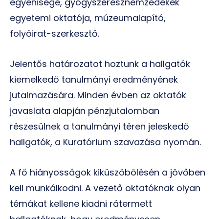
egyénisége, gyógyszerésznemzedékek
egyetemi oktatója, múzeumalapító,
folyóirat-szerkesztő.
Jelentős határozatot hoztunk a hallgatók
kiemelkedő tanulmányi eredményének
jutalmazására. Minden évben az oktatók
javaslata alapján pénzjutalomban
részesülnek a tanulmányi téren jeleskedő
hallgatók, a Kuratórium szavazása nyomán.
A fő hiányosságok kiküszöbölésén a jövőben
kell munkálkodni. A vezető oktatóknak olyan
témákat kellene kiadni rátermett