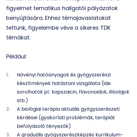
figyelmet tematikus hallgatói pályázatok
benyújtására. Ehhez témajavaslatokat
tettünk, figyelembe véve a sikeres TDK
témákat.
Például:
Növényi hatóanyagok és gyógyszerészi
készítmények hatástani vizsgálata (ide
sorolhatók pl.: kapszaicin, flavonoidok, illóolajok
stb.)
A biológiai terápia aktuális gyógyszerészeti
kérdései (gyakorlati problémák, terápiát
befolyásoló tényezők)
A graduális gyógyszerészképzés kurrikulum-