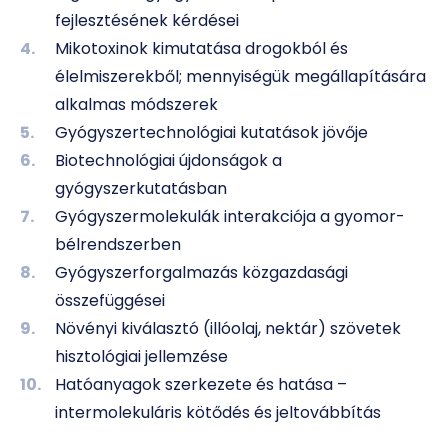
fejlesztésének kérdései
Mikotoxinok kimutatása drogokból és
élelmiszerekből; mennyiségük megállapítására
alkalmas módszerek
Gyógyszertechnológiai kutatások jövője
Biotechnológiai újdonságok a
gyógyszerkutatásban
Gyógyszermolekulák interakciója a gyomor-
bélrendszerben
Gyógyszerforgalmazás közgazdasági
összefüggései
Növényi kiválasztó (illóolaj, nektár) szövetek
hisztológiai jellemzése
Hatóanyagok szerkezete és hatása –
intermolekuláris kötődés és jeltovábbítás