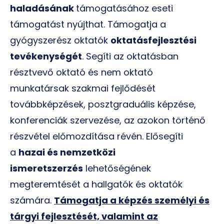
haladásának
támogatásához eseti
támogatást nyújthat. Támogatja a
gyógyszerész oktatók
oktatásfejlesztési
tevékenységét
. Segíti az oktatásban
résztvevő oktató és nem oktató
munkatársak szakmai fejlődését
továbbképzések, posztgraduális képzése,
konferenciák szervezése, az azokon történő
részvétel előmozdítása révén. Elősegíti
a
hazai és nemzetközi
ismeretszerzés
lehetőségének
megteremtését a hallgatók és oktatók
számára.
Támogatja a képzés személyi és
tárgyi fejlesztését, valamint az