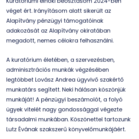
Kuratóriumi elnöki beosztásom 2024-ben
véget ért. Irányításom alatt sikerült az
Alapítvány pénzügyi támogatóinak
adakozását az Alapítvány okiratában
megadott, nemes célokra felhasználni.
A kuratórium életében, a szervezésben,
adminisztrációs munkák végzésében
legtöbbet Lovász Andrea ügyvivő szakértő
munkatárs segített. Neki hálásan köszönjük
munkáját! A pénzügyi beszámolót, a folyó
ügyek vitelét nagy gondossággal végezte
társadalmi munkában. Köszönettel tartozunk
Lutz Évának szakszerű könyvelőmunkájáért.