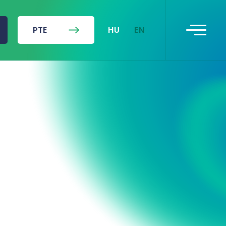
HU
EN
PTE