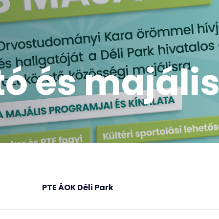
ó és majáli
PTE ÁOK Déli Park