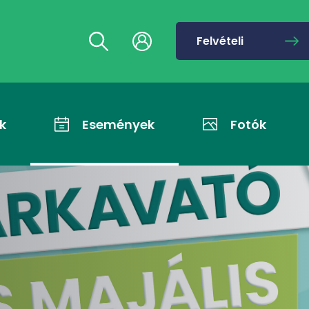
Felvételi
k
Események
Fotók