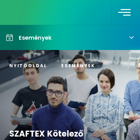
Események
NYITÓOLDAL
ESEMÉNYEK
SZAFTEX Kötelező