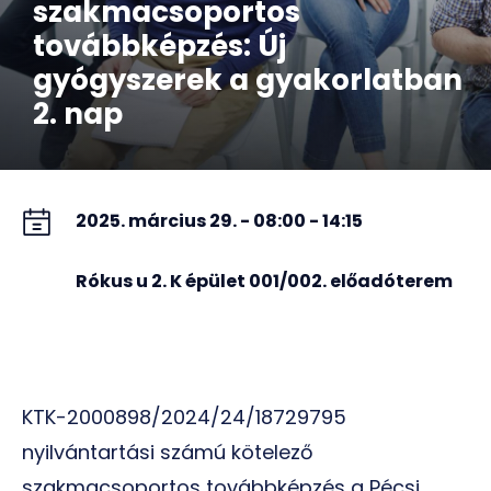
szakmacsoportos
továbbképzés: Új
gyógyszerek a gyakorlatban
2. nap
2025. március 29. - 08:00 - 14:15
Rókus u 2. K épület 001/002. előadóterem
KTK-2000898/2024/24/18729795
nyilvántartási számú kötelező
szakmacsoportos továbbképzés a Pécsi