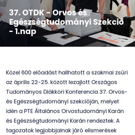
37. OTDK - Orvos és
Egészségtudományi Szekció
- 1.nap
Közel 600 előadást hallhatott a szakmai zsűri
az április 22-25. között lezajlott Országos
Tudományos Diákköri Konferencia 37. Orvos-
és Egészségtudományi szekcióján, melyet
idén a PTE Általános Orvostudományi Karán
és Egészségtudományi Karán rendeztek. A
tagozatok legjobbjainak járó elismerések