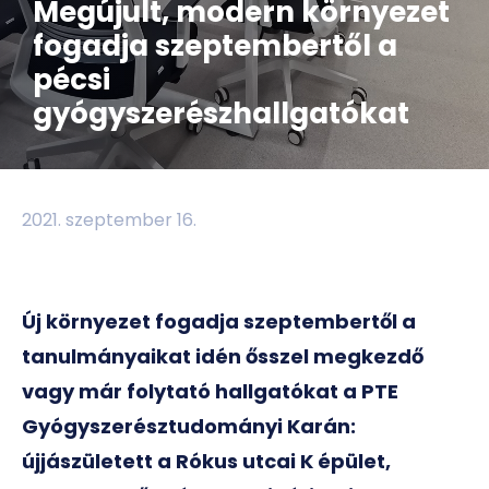
Megújult, modern környezet
fogadja szeptembertől a
pécsi
gyógyszerészhallgatókat
2021. szeptember 16.
Új környezet fogadja szeptembertől a
tanulmányaikat idén ősszel megkezdő
vagy már folytató hallgatókat a PTE
Gyógyszerésztudományi Karán:
újjászületett a Rókus utcai K épület,