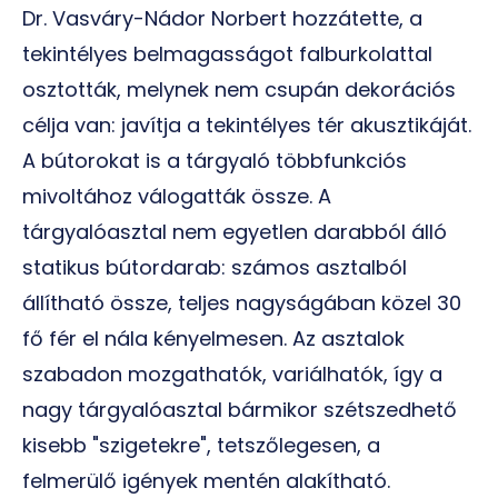
Dr. Vasváry-Nádor Norbert hozzátette, a
tekintélyes belmagasságot falburkolattal
osztották, melynek nem csupán dekorációs
célja van: javítja a tekintélyes tér akusztikáját.
A bútorokat is a tárgyaló többfunkciós
mivoltához válogatták össze. A
tárgyalóasztal nem egyetlen darabból álló
statikus bútordarab: számos asztalból
állítható össze, teljes nagyságában közel 30
fő fér el nála kényelmesen. Az asztalok
szabadon mozgathatók, variálhatók, így a
nagy tárgyalóasztal bármikor szétszedhető
kisebb "szigetekre", tetszőlegesen, a
felmerülő igények mentén alakítható.