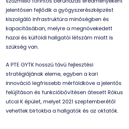
százmillió forintos beruházás eredményeként
jelentősen fejlődik a gyógyszerészképzést
kiszolgáló infrastruktúra minőségben és
kapacitásában, melyre a megnövekedett
hazai és külföldi hallgatói létszám miatt is
szükség van.
A PTE GYTK hosszú távú fejlesztési
stratégiájának eleme, egyben a kari
innováció legfrissebb mérföldköve a jelentős
felújításon és funkcióbővítésen átesett Rókus
utcai K épület, melyet 2021 szeptemberétől
vehettek birtokba a hallgatók és az oktatók.