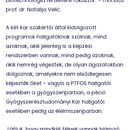
biotechnológia területére fókuszál” – mondta
prof. dr. Natalija Velić.
A két kar szakértői által kidolgozott
programok hallgatóknak szólnak, mind
azoknak, akik jelenleg is a képzési
rendszerben vannak, mind pedig azoknak,
akik nemrég végeztek, de olyan ágazatokban
dolgoznak, amelyekre nem elsődlegesen
képezték őket – vagyis a PTFOS hallgatói
esetében a gyógyszeriparban, a pécsi
Gyógyszerésztudományi Kar hallgatói
esetében pedig az élelmiszeriparban.
„Láttuk, hogy mindkét félnek vannak hiányzó