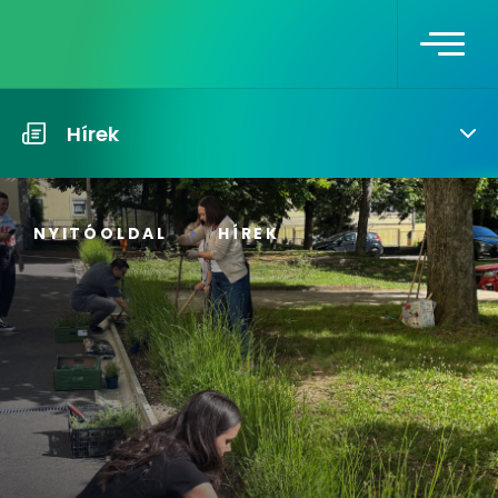
Hírek
NYITÓOLDAL
HÍREK