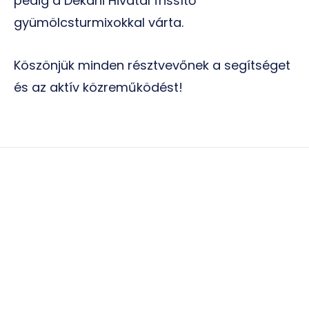
pedig a Dékáni Hivatal frissítő
gyümölcsturmixokkal várta.
Köszönjük minden résztvevőnek a segítséget
és az aktív közreműködést!